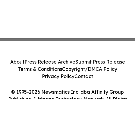
About
Press Release Archive
Submit Press Release
Terms & Conditions
Copyright/DMCA Policy
Privacy Policy
Contact
© 1995-2026 Newsmatics Inc. dba Affinity Group
Publishing & Macao Technology Network. All Rights
Reserved.
Cookie Settings / Your Privacy Choices