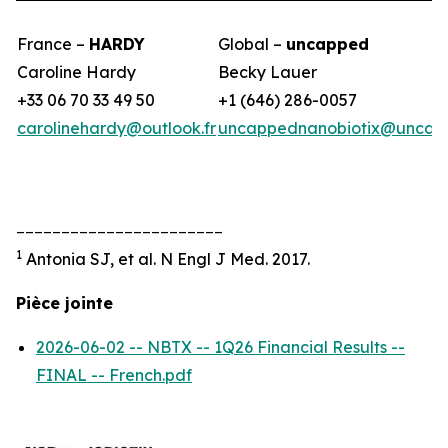
France –
HARDY
Global –
uncapped
Caroline Hardy
Becky Lauer
+33 06 70 33 49 50
+1 (646) 286-0057
carolinehardy@outlook.fr
uncappednanobiotix@uncap
_______________________
1
Antonia SJ, et al. N Engl J Med. 2017.
Pièce jointe
2026-06-02 -- NBTX -- 1Q26 Financial Results --
FINAL -- French.pdf