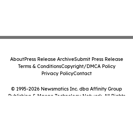
About
Press Release Archive
Submit Press Release
Terms & Conditions
Copyright/DMCA Policy
Privacy Policy
Contact
© 1995-2026 Newsmatics Inc. dba Affinity Group
Publishing & Macao Technology Network. All Rights
Reserved.
Cookie Settings / Your Privacy Choices