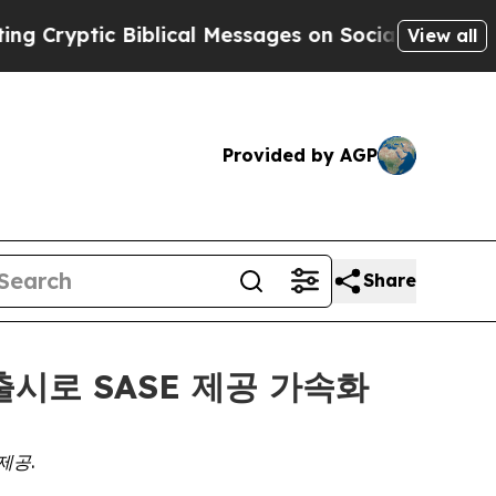
yptic Biblical Messages on Social Media
Big Foo
View all
Provided by AGP
Share
 출시로 SASE 제공 가속화
제공.