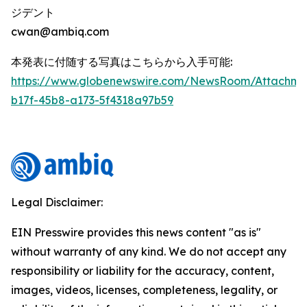
ジデント
cwan@ambiq.com
本発表に付随する写真はこちらから入手可能:
https://www.globenewswire.com/NewsRoom/Attachm
b17f-45b8-a173-5f4318a97b59
Legal Disclaimer:
EIN Presswire provides this news content "as is"
without warranty of any kind. We do not accept any
responsibility or liability for the accuracy, content,
images, videos, licenses, completeness, legality, or