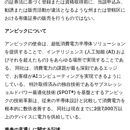
の証券法に基づく登録または資格取得前に、当該申込み、
勧誘または販売活動が違法となるような州または管轄区に
おける有価証券の販売を行うものではない。
アンビックについて
アンビックの使命は、超低消費電力半導体ソリューション
を提供することで、インテリジェンス (人工知能 (AI) およ
びそれを超えたもの) をあらゆる場所で実現することであ
る。 同社は、消費電力の課題が最も深刻であるエッジ
で、お客様がAIコンピューティングを実現できるように
している。 特許取得済みの独自技術であるサブスレッシ
ョルドパワー最適化技術 (SPOT®) を基盤とするアンビッ
クの技術革新は、従来の半導体設計と比較して消費電力を
根本的に数倍改善する。 同社は現在までに2億7,000万以
上のデバイスに電力を供給している。
将来の見通しに関する記述